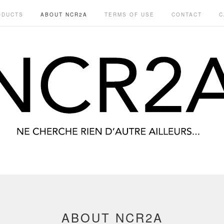
ODUCTS
ABOUT NCR2A
TERMS OF USE
CONTACT
C
ABOUT NCR2A