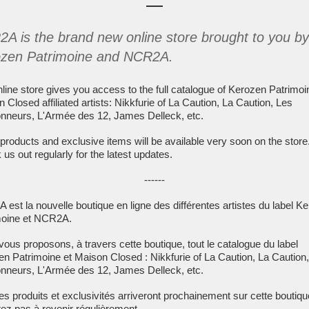
A is the brand new online store brought to you by
zen Patrimoine and NCR2A.
line store gives you access to the full catalogue of Kerozen Patrimo
 Closed affiliated artists: Nikkfurie of La Caution, La Caution, Les
onneurs, L'Armée des 12, James Delleck, etc.
products and exclusive items will be available very soon on the store
us out regularly for the latest updates.
------
est la nouvelle boutique en ligne des différentes artistes du label K
moine et NCR2A.
ous proposons, à travers cette boutique, tout le catalogue du label
n Patrimoine et Maison Closed : Nikkfurie of La Caution, La Caution
onneurs, L'Armée des 12, James Delleck, etc.
es produits et exclusivités arriveront prochainement sur cette boutiqu
tez pas à revenir régulièrement.