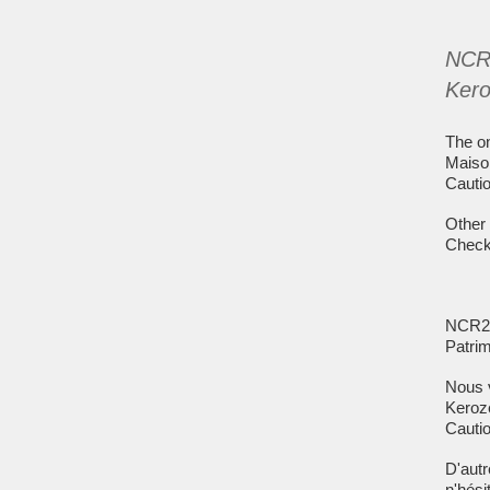
NCR2
Kero
The on
Maison
Cauti
Other 
Check 
NCR2A 
Patri
Nous v
Keroze
Cauti
D'autr
n'hési