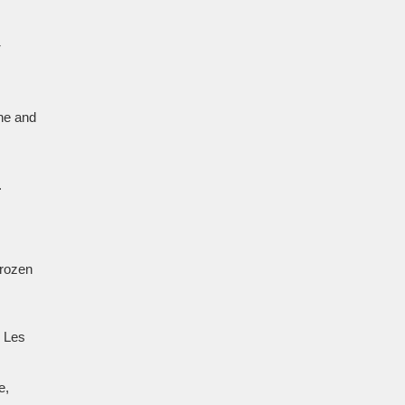
ine and
.
erozen
, Les
e,