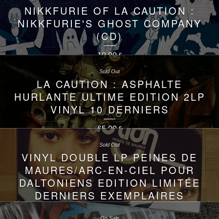
NIKKFURIE OF LA CAUTION :
NIKKFURIE'S GHOST COMPANY
(CD)
10,00
€
Sold Out
LA CAUTION : ASPHALTE
HURLANTE ULTIME EDITION 2LP
VINYL 10 DERNIERS
65,00
€
Sold Out
VINYL DOUBLE LP PEINES DE
MAURES/ARC-EN-CIEL POUR
DALTONIENS EDITION LIMITÉE
DERNIERS EXEMPLAIRES
200,00
€
On Sale