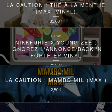
LA CAUTION : THÉ À LA MENTHE
(MAXI VINYL)
35,00
€
On Sale
NIKKFURIE X YOUNG ZEE :
IGNOREZ L'ANNONCE/BACK 'N
FORTH EP VINYL
20,00
€
On Sale
LA CAUTION : MAMBO MIL (MAXI)
2,50
€