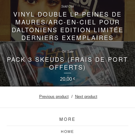
Sold Out
VINYL DOUBLE LP PEINES DE
MAURES/ARC-EN-CIEL POUR
DALTONIENS EDITION LIMITÉE
DERNIERS EXEMPLAIRES
200,00
€
On Sale
PACK 3 SKEUDS (FRAIS DE PORT
OFFERTS)
20,00
€
Previous product
Next product
MORE
HOME